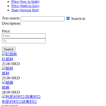
Price (low to high)
Price (high to low)
Date (newest first)
Text search:
Search in
Descriptions
Price:
Search
紅紙杯
25.00 HKD
紙杯
25.00 HKD
紙碗
28.00 HKD
利是封封口/請柬封口