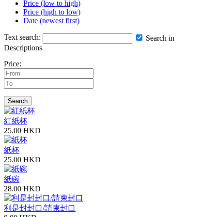
Price (low to high)
Price (high to low)
Date (newest first)
Text search:
Search in
Descriptions
Price:
Search
紅紙杯
25.00 HKD
紙杯
25.00 HKD
紙碗
28.00 HKD
利是封封口/請柬封口