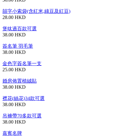
囍字小索袋(含紅米,綠豆及紅豆)
28.00 HKD
煲呔過百款可選
38.00 HKD
簽名筆 羽毛筆
38.00 HKD
金色字簽名筆一支
25.00 HKD
婚房佈置植絨貼
38.00 HKD
襟花(絲花)34款可選
38.00 HKD
吊褲帶70多款可選
38.00 HKD
嘉賓名牌