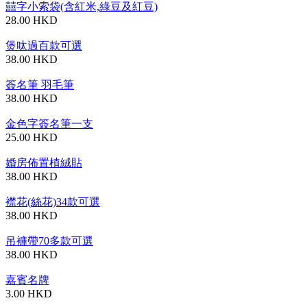
囍字小索袋(含紅米,綠豆及紅豆)
28.00 HKD
煲呔過百款可選
38.00 HKD
簽名筆 羽毛筆
38.00 HKD
金色字簽名筆一支
25.00 HKD
婚房佈置植絨貼
38.00 HKD
襟花(絲花)34款可選
38.00 HKD
吊褲帶70多款可選
38.00 HKD
嘉賓名牌
3.00 HKD