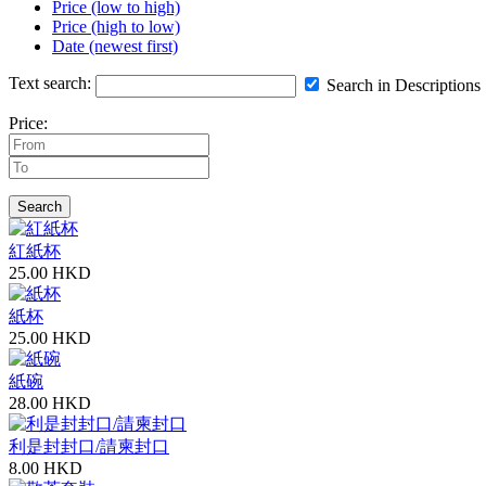
Price (low to high)
Price (high to low)
Date (newest first)
Text search:
Search in Descriptions
Price:
Search
紅紙杯
25.00 HKD
紙杯
25.00 HKD
紙碗
28.00 HKD
利是封封口/請柬封口
8.00 HKD