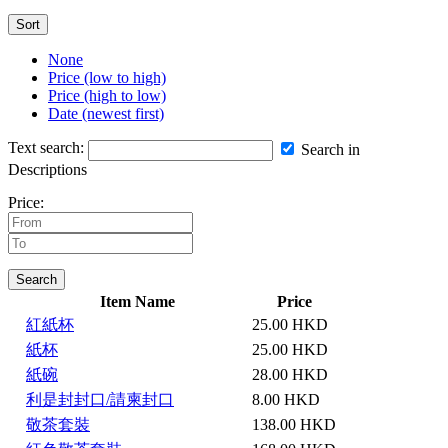
Sort
None
Price (low to high)
Price (high to low)
Date (newest first)
Text search:
Search in
Descriptions
Price:
Search
Item Name
Price
紅紙杯
25.00 HKD
紙杯
25.00 HKD
紙碗
28.00 HKD
利是封封口/請柬封口
8.00 HKD
敬茶套裝
138.00 HKD